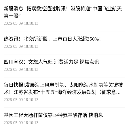
新股消息 | 拓璞数控通过聆讯！港股将迎“中国商业航天
第一股”
2026-05-09 18:10:13
热资讯！北交所新股，上市首日大涨超350%！
2026-05-09 18:10:13
四川宣汉：文旅人气旺 消费活力足 视焦点讯
2026-05-09 18:10:13
每日快报!发展海上风电制氢、太阳能海水制氢等关键技
术！江苏省发布“十五五”海洋经济发展规划（征求意见
稿）
2026-05-09 18:10:13
基因工程大肠杆菌仅靠19种氨基酸存活 快消息
2026-05-09 18:10:13