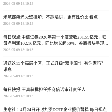
2026-05-09 18:10:13
米筑都朔光S2壁挂炉：不踩陷阱，更有性价比|看点
2026-05-09 18:10:13
每日观点:中信证券2026年第一季度营收231.55亿元，归
母净利润102.16亿元，同比增长超50%，券商板块呈现极
低估值、业绩爆发、并购催化多重共振
2026-05-09 18:10:13
通辽这15个高层小区，正式升级“双电源”！有你家吗？_
讯息
2026-05-09 18:10:13
每日快报!王真获批担任招商信诺审计责任人
2026-05-09 18:10:13
生意社：4月24日开封九泓DOTP企业报价暂稳 每日视点