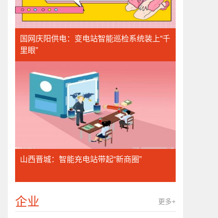
国网庆阳供电：变电站智能巡检系统装上“千
里眼”
山西晋城：智能充电站带起“新商圈”
企业
更多+