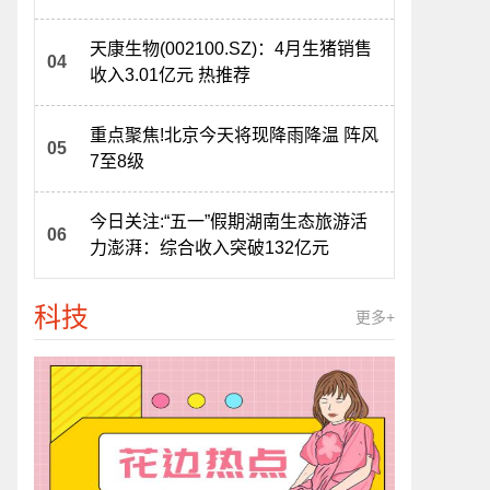
天康生物(002100.SZ)：4月生猪销售
收入3.01亿元 热推荐
重点聚焦!北京今天将现降雨降温 阵风
7至8级
今日关注:“五一”假期湖南生态旅游活
力澎湃：综合收入突破132亿元
科技
更多+