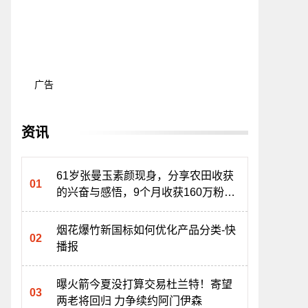
广告
资讯
61岁张曼玉素颜现身，分享农田收获
的兴奋与感悟，9个月收获160万粉丝
热讯
烟花爆竹新国标如何优化产品分类-快
播报
曝火箭今夏没打算交易杜兰特！寄望
两老将回归 力争续约阿门伊森