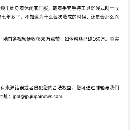
，视频里她身着休闲家居服，戴着手套手持工具沉浸式刨土收
经七年多了，不知道为什么每次收成的时候，还是会那么兴
台，她首条视频便收获88万点赞，如今粉丝已破160万。真实
若有来源错误或者侵犯您的合法权益，您可通过邮箱与我们
l@jp.jiupainews.com
曼玉
女明星
社交平台