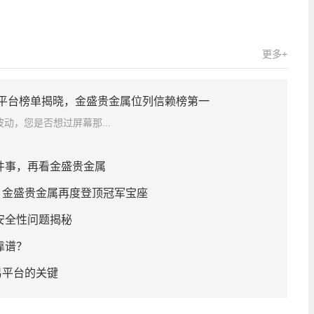
更多+
赖平台榜单揭晓，金盛贵金属位列信赖榜第一
动，您是否想过屏幕那...
几件事，再看金盛贵金属
，金盛贵金属再度登顶冠军宝座
安全性问题揭秘
靠谱？
易平台的关键