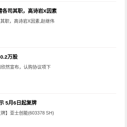
需各司其职，高诗岩X因素
其职，高诗岩X因素,赵继伟
0.2万股
，公司欣然宣布，认购协议项下
示 5月6日起复牌
亚士创能(603378 SH)