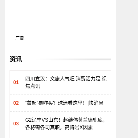
广告
资讯
四川宣汉：文旅人气旺 消费活力足 视
焦点讯
“蒙超”票咋买？球迷看这里！|快消息
G2辽宁VS山东！赵继伟莫兰德兜底，
各将需各司其职，高诗岩X因素