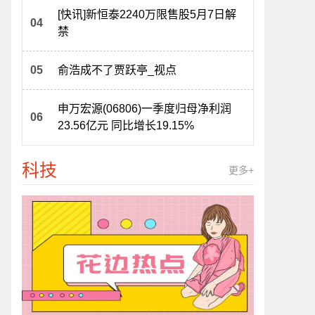
[快讯]新恒泰2240万限售股5月7日解
禁
俞浩成不了贾跃亭_视点
申万宏源(06806)一季度归母净利润
23.56亿元 同比增长19.15%
科技
更多+