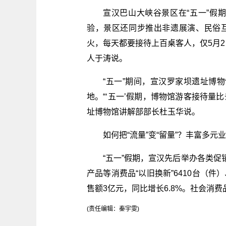
宣汉巴山大峡谷景区在“五一”假
验，景区还同步推出非遗展演、民俗
火，每天都要接待上百桌客人，仅5月2
人于涛说。
“五一”期间，宣汉罗家坝遗址博
地。“‘五一’假期，博物馆游客接待量比
址博物馆讲解部部长杜玉华说。
如何把“流量”变“留量”？丰富多
“五一”假期，宣汉先后举办各类促
产品等消费品“以旧换新”6410台（件
售额3亿元，同比增长6.8%。社会消费
(责任编辑：秦宇雯)