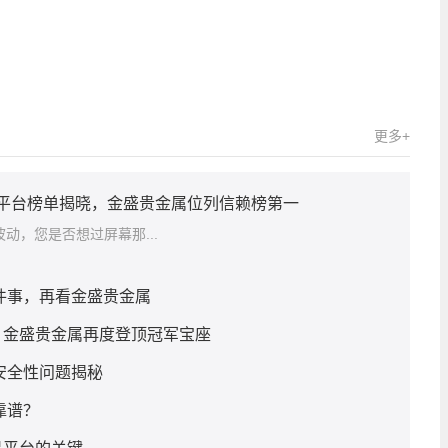
关键词：
更多+
赖平台榜单揭晓，金盛贵金属位列信赖榜第一
动，您是否想过屏幕那...
几件事，再看金盛贵金属
，金盛贵金属再度登顶冠军宝座
安全性问题揭秘
靠谱？