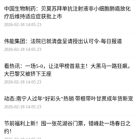
中国生物制药：贝莫苏拜单抗注射液非小细胞肺癌放化
疗后维持适应症获批上市
2026-02-18 14:05:23
伟能集团：法院已就清盘呈请授出认可令-每日报道
2026-02-18 14:05:23
看热讯：一场5-0，让法甲榜首易主！大黑马一路狂飙，
大巴黎又被挤下王座
2026-02-18 14:05:23
动态:南宁人过年“好彩头”热销 带根带叶甘蔗成年货新宠
2026-02-18 14:05:23
节前福利上新！囤一张花湖谷门票，错峰赴一场春日之
约！