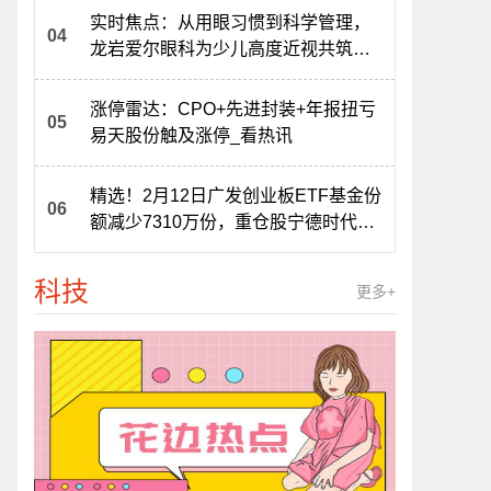
实时焦点：从用眼习惯到科学管理，
龙岩爱尔眼科为少儿高度近视共筑防
线
涨停雷达：CPO+先进封装+年报扭亏
易天股份触及涨停_看热讯
精选！2月12日广发创业板ETF基金份
额减少7310万份，重仓股宁德时代、
中际旭创、新易盛
科技
更多+