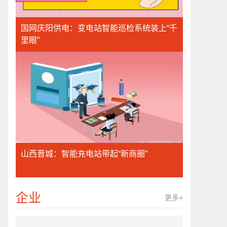
国网庆阳供电：变电站智能巡检系统装上“千
里眼”
山西晋城：智能充电站带起“新商圈”
企业
更多+