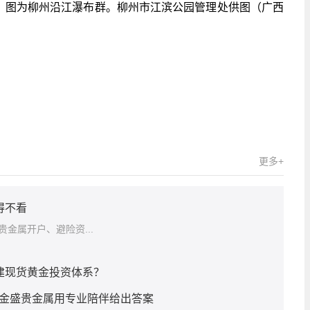
客。图为柳州沿江瀑布群。柳州市江滨公园管理处供图（广西
实况网
热点资讯
更多+
得不看
金属开户、避险资...
构建现货黄金投资体系？
？金盛贵金属用专业陪伴给出答案