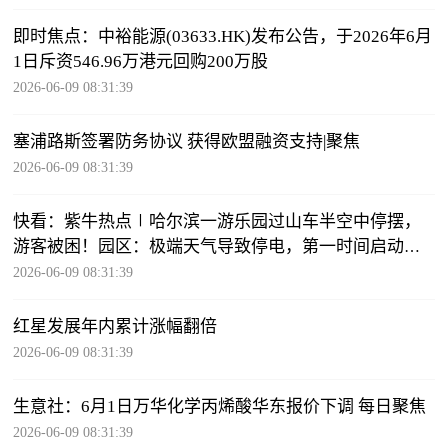
即时焦点：中裕能源(03633.HK)发布公告，于2026年6月
1日斥资546.96万港元回购200万股
2026-06-09 08:31:39
塞浦路斯签署防务协议 获得欧盟融资支持|聚焦
2026-06-09 08:31:39
快看：紫牛热点∣哈尔滨一游乐园过山车半空中停摆，
游客被困！园区：极端天气导致停电，第一时间启动应
急预案
2026-06-09 08:31:39
红星发展年内累计涨幅翻倍
2026-06-09 08:31:39
生意社：6月1日万华化学丙烯酸华东报价下调 每日聚焦
2026-06-09 08:31:39