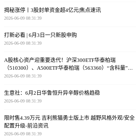
揭秘涨停丨3股封单资金超4亿元|焦点速讯
2026-06-09 08:31:39
打新必看 | 6月3日一只新股申购
2026-06-09 08:31:39
A股核心资产迎重要迭代！沪深300ETF华泰柏瑞
（510300）、A500ETF华泰柏瑞（563360）“含科量”显
著跃升-每日信息
2026-06-09 08:31:39
生意社：6月2日华鲁恒升异辛醇价格趋稳
2026-06-09 08:31:39
限时售4.39万元 吉利熊猫勇士版上市 越野风格外观/安全
配置升级-前沿资讯
2026-06-09 08:31:39