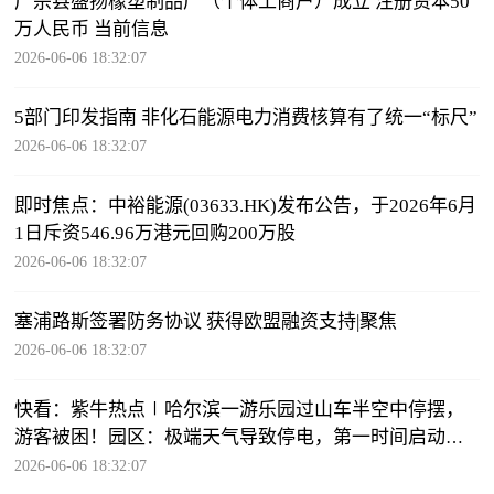
广宗县盛扬橡塑制品厂（个体工商户）成立 注册资本50
万人民币 当前信息
2026-06-06 18:32:07
5部门印发指南 非化石能源电力消费核算有了统一“标尺”
2026-06-06 18:32:07
即时焦点：中裕能源(03633.HK)发布公告，于2026年6月
1日斥资546.96万港元回购200万股
2026-06-06 18:32:07
塞浦路斯签署防务协议 获得欧盟融资支持|聚焦
2026-06-06 18:32:07
快看：紫牛热点∣哈尔滨一游乐园过山车半空中停摆，
游客被困！园区：极端天气导致停电，第一时间启动应
急预案
2026-06-06 18:32:07