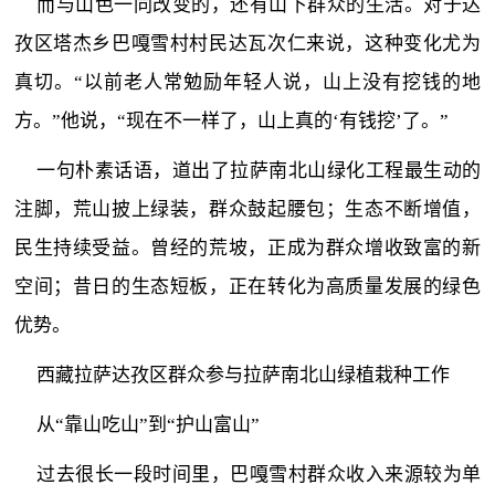
而与山色一同改变的，还有山下群众的生活。对于达
孜区塔杰乡巴嘎雪村村民达瓦次仁来说，这种变化尤为
真切。“以前老人常勉励年轻人说，山上没有挖钱的地
方。”他说，“现在不一样了，山上真的‘有钱挖’了。”
一句朴素话语，道出了拉萨南北山绿化工程最生动的
注脚，荒山披上绿装，群众鼓起腰包；生态不断增值，
民生持续受益。曾经的荒坡，正成为群众增收致富的新
空间；昔日的生态短板，正在转化为高质量发展的绿色
优势。
西藏拉萨达孜区群众参与拉萨南北山绿植栽种工作
从“靠山吃山”到“护山富山”
过去很长一段时间里，巴嘎雪村群众收入来源较为单