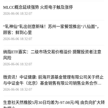
MLCC概念延续强势 火炬电子触及涨停
2026-06-06 18:32:07
“轧神仙”轧出创意新味！苏州一家餐馆推出“八仙面”，
顾客：鲜到心里
2026-06-06 18:32:07
纳指ETF嘉实：二级市场交易价格溢价 提醒投资者注意
风险
2026-06-06 18:32:07
微资讯！中证健康: 前海开源基金管理有限公司关于终止
与中证金牛（北京）基金销售有限公司销售业务合作关
系的公告
2026-06-06 18:32:07
生意社天然橡胶5月30日均差为-97.08元/吨 由负向扩大转