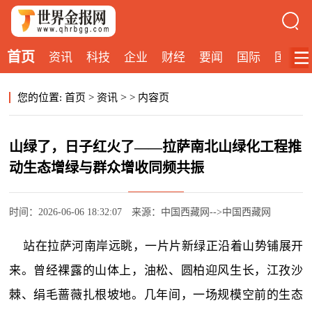
首页
资讯
科技
企业
财经
要闻
国际
国内
>
您的位置:
首页
>
资讯
>
内容页
山绿了，日子红火了——拉萨南北山绿化工程推
动生态增绿与群众增收同频共振
时间：2026-06-06 18:32:07
来源：中国西藏网-->中国西藏网
站在拉萨河南岸远眺，一片片新绿正沿着山势铺展开
来。曾经裸露的山体上，油松、圆柏迎风生长，江孜沙
棘、绢毛蔷薇扎根坡地。几年间，一场规模空前的生态