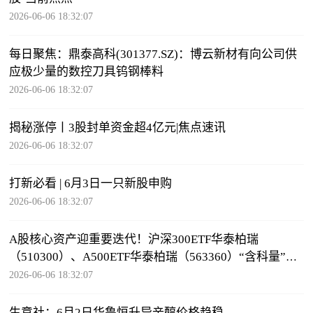
2026-06-06 18:32:07
每日聚焦：鼎泰高科(301377.SZ)：博云新材有向公司供
应极少量的数控刀具钨钢棒料
2026-06-06 18:32:07
揭秘涨停丨3股封单资金超4亿元|焦点速讯
2026-06-06 18:32:07
打新必看 | 6月3日一只新股申购
2026-06-06 18:32:07
A股核心资产迎重要迭代！沪深300ETF华泰柏瑞
（510300）、A500ETF华泰柏瑞（563360）“含科量”显
著跃升-每日信息
2026-06-06 18:32:07
生意社：6月2日华鲁恒升异辛醇价格趋稳