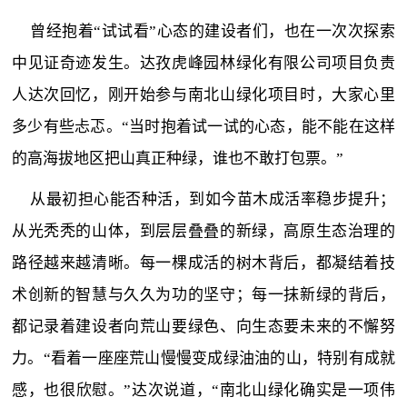
曾经抱着“试试看”心态的建设者们，也在一次次探索
中见证奇迹发生。达孜虎峰园林绿化有限公司项目负责
人达次回忆，刚开始参与南北山绿化项目时，大家心里
多少有些忐忑。“当时抱着试一试的心态，能不能在这样
的高海拔地区把山真正种绿，谁也不敢打包票。”
从最初担心能否种活，到如今苗木成活率稳步提升；
从光秃秃的山体，到层层叠叠的新绿，高原生态治理的
路径越来越清晰。每一棵成活的树木背后，都凝结着技
术创新的智慧与久久为功的坚守；每一抹新绿的背后，
都记录着建设者向荒山要绿色、向生态要未来的不懈努
力。“看着一座座荒山慢慢变成绿油油的山，特别有成就
感，也很欣慰。”达次说道，“南北山绿化确实是一项伟