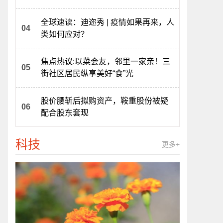
全球速读：迪迩秀 | 疫情如果再来，人
类如何应对？
焦点热议:以菜会友，邻里一家亲！三
街社区居民纵享美好“食”光
股价腰斩后拟购资产，鞍重股份被疑
配合股东套现
科技
更多+