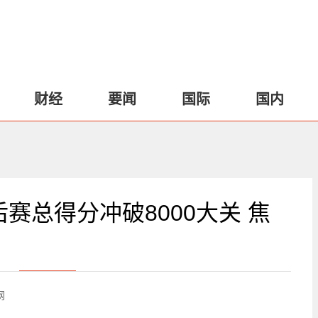
财经
要闻
国际
国内
赛总得分冲破8000大关 焦
网