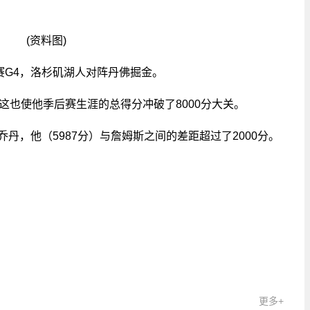
(资料图)
赛G4，洛杉矶湖人对阵丹佛掘金。
这也使他季后赛生涯的总得分冲破了8000分大关。
丹，他（5987分）与詹姆斯之间的差距超过了2000分。
关键词：
更多+