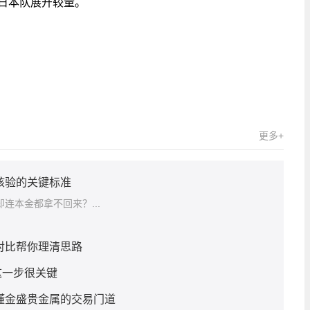
日本队展开较量。
键词：
世界杯
更多+
核验的关键标准
连本金都拿不回来？...
对比帮你理清思路
这一步很关键
看懂金盛贵金属的交易门道