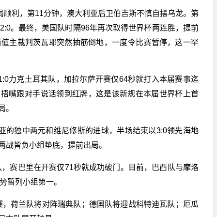
局顺利，第11分钟，澳大利亚后卫伯吉斯不慎自摆乌龙。第
2:0。最终，美国队时隔96年再次取得世界杯两连胜，提前
当值主裁判茨瓦耶突然抽筋倒地，一度令比赛暂停，这一罕
:0力克土耳其队，加拉尔萨开赛仅64秒就打入本届赛事迄
因捂嘴跟对手说话领到红牌，这是该新规在本届世界杯上首
局。
亚的独中两元和维尼修斯的进球，半场结束以3:0领先海地
两战皆负小组垫底，提前出局。
队，赛巴里在开赛仅71秒就成功破门。目前，巴西队与摩洛
优势暂列小组第一。
比赛，荷兰队将对阵瑞典队；德国队将迎战科特迪瓦队；厄瓜