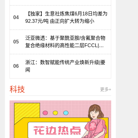
【独家】生意社炼焦煤6月18日均差为
92.37元/吨 由正向扩大转为缩小
泛亚微透：基于聚酰亚胺/含氟聚合物
复合绝缘材料的高性能二层FCCL|看
热讯
浙江：数智赋能传统产业焕新升级|要
闻
科技
更多+