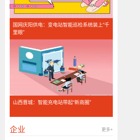
国网庆阳供电：变电站智能巡检系统装上“千
里眼”
山西晋城：智能充电站带起“新商圈”
企业
更多+