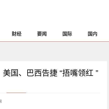
财经
要闻
国际
国内
美国、巴西告捷 “捂嘴领红 ”
网