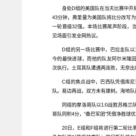
身处D组的美国队在当天比赛中开
43分钟，弗里曼为美国队将比分改写为
一轮晋级32强。本场比赛尾声阶段，
见场面引发全网热议。
D组的另一场比赛中，巴拉圭队以1
今的最快进球，而他的队友阿尔米隆
次执行。土耳其队遭遇两连败，无奈出
C组的焦点战中，巴西队凭借库尼
队。易边再战，双方未有建树。海地队
同组的摩洛哥队以1:0战胜苏格兰
哥队同积4分，“桑巴军团”凭借净胜球
20日，E组和F组将进行第二轮