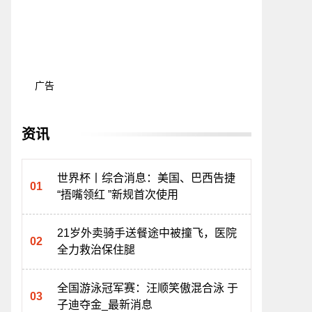
广告
资讯
世界杯丨综合消息：美国、巴西告捷
“捂嘴领红 ”新规首次使用
21岁外卖骑手送餐途中被撞飞，医院
全力救治保住腿
全国游泳冠军赛：汪顺笑傲混合泳 于
子迪夺金_最新消息