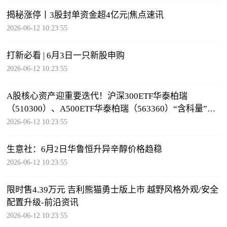
揭秘涨停丨3股封单资金超4亿元|焦点速讯
2026-06-12 10:23:55
打新必看 | 6月3日一只新股申购
2026-06-12 10:23:55
A股核心资产迎重要迭代！沪深300ETF华泰柏瑞
（510300）、A500ETF华泰柏瑞（563360）“含科量”显
著跃升-每日信息
2026-06-12 10:23:55
生意社：6月2日华鲁恒升异辛醇价格趋稳
2026-06-12 10:23:55
限时售4.39万元 吉利熊猫勇士版上市 越野风格外观/安全
配置升级-前沿资讯
2026-06-12 10:23:55