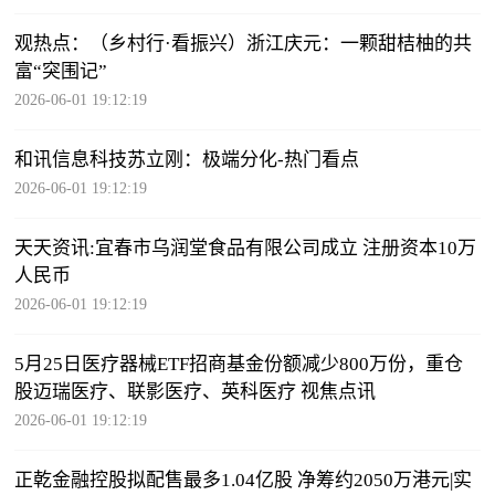
观热点：（乡村行·看振兴）浙江庆元：一颗甜桔柚的共
富“突围记”
2026-06-01 19:12:19
和讯信息科技苏立刚：极端分化-热门看点
2026-06-01 19:12:19
天天资讯:宜春市乌润堂食品有限公司成立 注册资本10万
人民币
2026-06-01 19:12:19
5月25日医疗器械ETF招商基金份额减少800万份，重仓
股迈瑞医疗、联影医疗、英科医疗 视焦点讯
2026-06-01 19:12:19
正乾金融控股拟配售最多1.04亿股 净筹约2050万港元|实