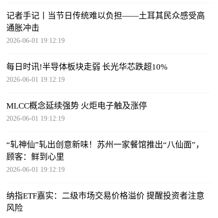
记者手记丨当节日传统难以负担——土耳其民众感受高
通胀冲击
2026-06-01 19:12:19
每日时讯!半导体板块走弱 长光华芯跌超10%
2026-06-01 19:12:19
MLCC概念延续强势 火炬电子触及涨停
2026-06-01 19:12:19
“轧神仙”轧出创意新味！苏州一家餐馆推出“八仙面”，
顾客：鲜到心里
2026-06-01 19:12:19
纳指ETF嘉实：二级市场交易价格溢价 提醒投资者注意
风险