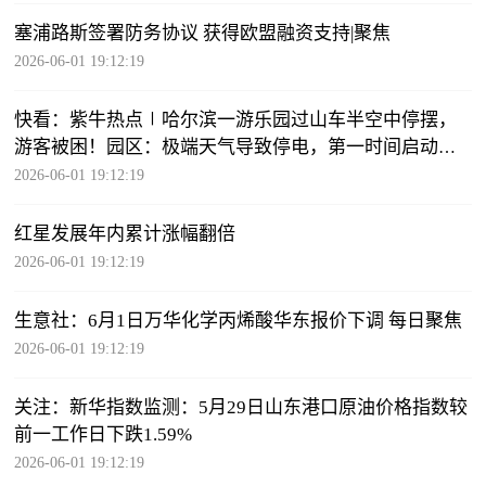
塞浦路斯签署防务协议 获得欧盟融资支持|聚焦
2026-06-01 19:12:19
快看：紫牛热点∣哈尔滨一游乐园过山车半空中停摆，
游客被困！园区：极端天气导致停电，第一时间启动应
急预案
2026-06-01 19:12:19
红星发展年内累计涨幅翻倍
2026-06-01 19:12:19
生意社：6月1日万华化学丙烯酸华东报价下调 每日聚焦
2026-06-01 19:12:19
关注：新华指数监测：5月29日山东港口原油价格指数较
前一工作日下跌1.59%
2026-06-01 19:12:19