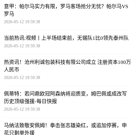
意甲：帕尔马实力有限，罗马客场抢分无忧？帕尔马VS
罗马
2026-05-12 19:59:38
当前热讯:视频丨上半场结束前，无锡队1比0领先泰州队
2026-05-12 19:59:38
热资讯！沧州利诚包装科技有限公司成立 注册资本100万
人民币
2026-05-12 19:59:38
佩蒂特：若问鼎欧冠阿森纳将迎质变，姆巴佩或成改写
历史顶级强援-每日快报
2026-05-12 19:59:38
马纳法致敬安佩姆！拳击张志雄染红，或追加停赛，申
花只剩单外援