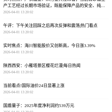
产工艺经过长期市场验证，既能保障产品的安全、纯度
稳定性，也能适配食品饮料、餐饮、烘焙等下游全行业
2026-04-01 13:20:02
的规模化应用需求
午评：下午关注回踩之后再次反弹和震荡|热门看点
2026-04-01 13:20:02
实时焦点：海川智能股价又创新高，今日涨3.39%
2026-04-01 13:20:02
陕西西安：小雁塔景区樱花烂漫|每日热闻
2026-04-01 13:20:02
当前看点!国际油价24日显著上涨
2026-04-01 13:20:02
国盾量子：2025年度净利润约539万元