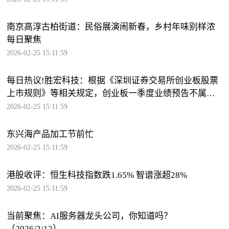
南京高淳古柏街道：民俗展演闹新春，乡村年味别样浓
每日聚焦
2026-02-25 15:11:59
每日热议!胜宏科技：根据《深圳证券交易所创业板股票
上市规则》等相关规定，创业板一季度业绩预告不属于
强制披露范围
2026-02-25 15:11:59
东兴海产品加工节前忙
2026-02-25 15:11:59
港股收评：恒生科技指数跌1.65% 智谱涨超28%
2026-02-25 15:11:59
当前聚焦：AI服务器龙头公司，你知道吗？
（2026/2/12）