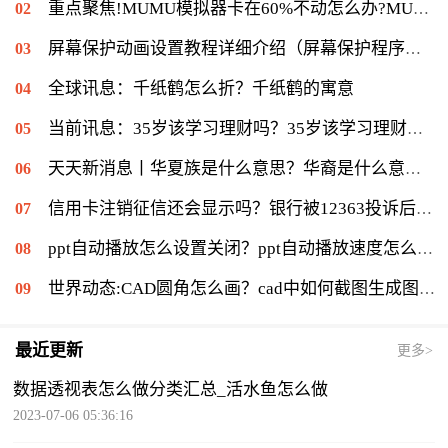
重点聚焦!MUMU模拟器卡在60%不动怎么办?MUMU模拟器卡在60%的解决流程
屏幕保护动画设置教程详细介绍（屏幕保护程序等待时间怎么设置）|当前速读
全球讯息：千纸鹤怎么折？千纸鹤的寓意
当前讯息：35岁该学习理财吗？35岁该学习理财会不会太迟？
天天新消息丨华夏族是什么意思？华裔是什么意思：华侨在侨居国生下的子女
信用卡注销征信还会显示吗？银行被12363投诉后果是什么？|环球通讯
ppt自动播放怎么设置关闭？ppt自动播放速度怎么调慢？ 世界报资讯
世界动态:CAD圆角怎么画？cad中如何截图生成图片？
最近更新
更多>
数据透视表怎么做分类汇总_活水鱼怎么做
2023-07-06 05:36:16