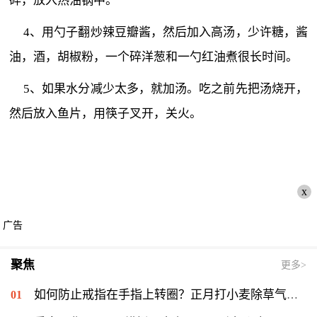
碎，放入热油锅中。
4、用勺子翻炒辣豆瓣酱，然后加入高汤，少许糖，酱
油，酒，胡椒粉，一个碎洋葱和一勺红油煮很长时间。
5、如果水分减少太多，就加汤。吃之前先把汤烧开，
然后放入鱼片，用筷子叉开，关火。
x
广告
聚焦
更多>
如何防止戒指在手指上转圈？正月打小麦除草气温多少能打？ 全球短讯