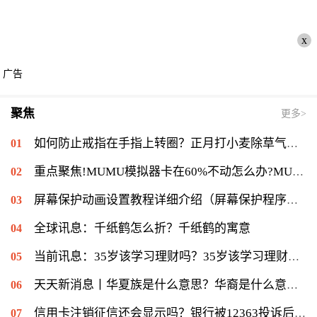
x
广告
聚焦
更多>
如何防止戒指在手指上转圈？正月打小麦除草气温多少能打？ 全球短讯
重点聚焦!MUMU模拟器卡在60%不动怎么办?MUMU模拟器卡在60%的解决流程
屏幕保护动画设置教程详细介绍（屏幕保护程序等待时间怎么设置）|当前速读
全球讯息：千纸鹤怎么折？千纸鹤的寓意
当前讯息：35岁该学习理财吗？35岁该学习理财会不会太迟？
天天新消息丨华夏族是什么意思？华裔是什么意思：华侨在侨居国生下的子女
信用卡注销征信还会显示吗？银行被12363投诉后果是什么？|环球通讯