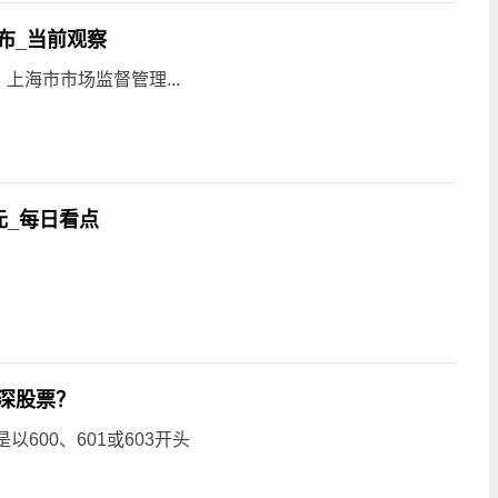
布_当前观察
海市市场监督管理...
元_每日看点
深股票？
600、601或603开头