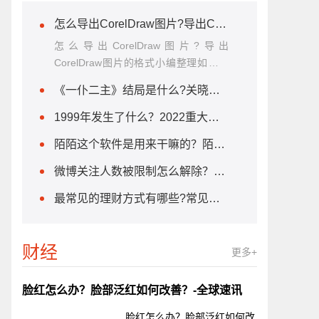
怎么导出CorelDraw图片?导出CorelDraw图片的格式步骤 环球热点
怎么导出CorelDraw图片?导出
CorelDraw图片的格式小编整理如下：
1、
《一仆二主》结局是什么?关晓彤在《一仆二主》演的谁?
1999年发生了什么？2022重大事件热点汇总来了
陌陌这个软件是用来干嘛的？陌陌是什么？
微博关注人数被限制怎么解除？微博评论怎么发图片？
最常见的理财方式有哪些?常见的理财陷阱有哪些? 全球资讯
财经
更多+
脸红怎么办？脸部泛红如何改善？-全球速讯
脸红怎么办？脸部泛红如何改