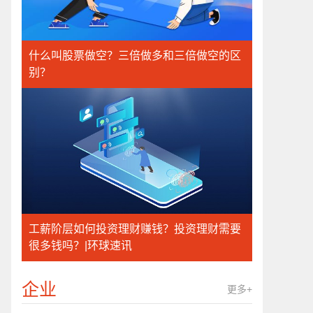
什么叫股票做空？三倍做多和三倍做空的区
别？
工薪阶层如何投资理财赚钱？投资理财需要
很多钱吗？|环球速讯
企业
更多+