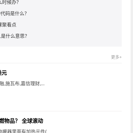
么时候办？
的代码是什么？
球聚看点
人是什么意思？
更多+
美元
施瓦布,嘉信理财,...
燃物品？ 全球滚动
电暖器里面有加热元件(